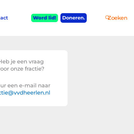
Zoeken
act
Word lid!
Doneren.
Heb je een vraag
oor onze fractie?
ur een e-mail naar
ctie@vvdheerlen.nl