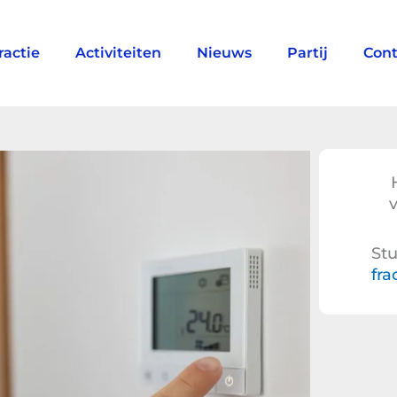
ractie
Activiteiten
Nieuws
Partij
Cont
v
Stu
fra