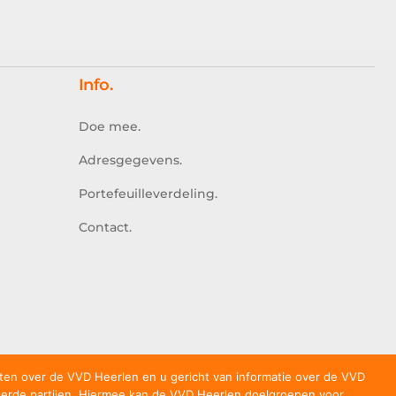
Info.
Doe mee.
Adresgegevens.
Portefeuilleverdeling.
Contact.
ten over de VVD Heerlen en u gericht van informatie over de VVD
erde partijen. Hiermee kan de VVD Heerlen doelgroepen voor