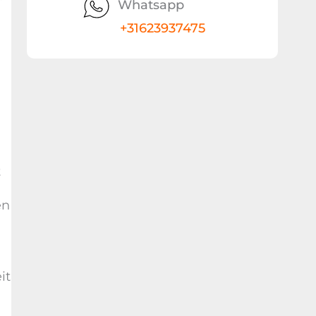
Whatsapp
+31623937475
t
en
it