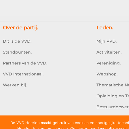
Over de partij.
Leden.
Dit is de VVD.
Mijn VVD.
Standpunten.
Activiteiten.
Partners van de VVD.
Vereniging.
VVD Internationaal.
Webshop.
Werken bij.
Thematische N
Opleiding en 
Bestuurdersver
De VVD Heerlen maakt gebruik van cookies en soortgelijke techn
Heerlen te kunnen voorzien. Om uw zo goed mogelijk van di