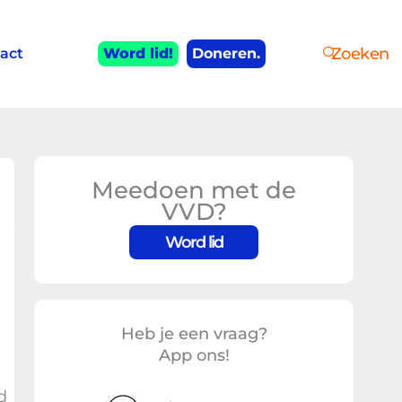
Zoeken
act
Word lid!
Doneren.
Meedoen met de
VVD?
Word lid
Heb je een vraag?
App ons!
d