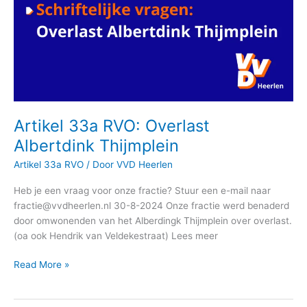
Artikel 33a RVO: Overlast
Albertdink Thijmplein
Artikel 33a RVO
/ Door
VVD Heerlen
Heb je een vraag voor onze fractie? Stuur een e-mail naar
fractie@vvdheerlen.nl 30-8-2024 Onze fractie werd benaderd
door omwonenden van het Alberdingk Thijmplein over overlast.
(oa ook Hendrik van Veldekestraat) Lees meer
Read More »