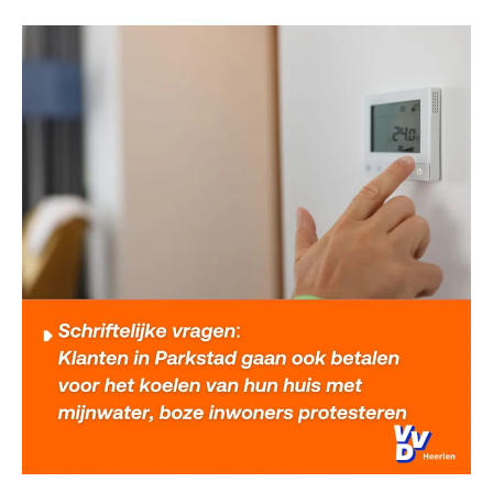
Artikel
33a
RVO:
Mijnwater