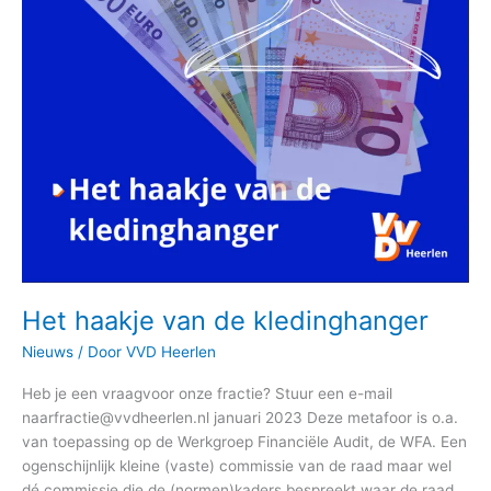
Het haakje van de kledinghanger
Nieuws
/ Door
VVD Heerlen
Heb je een vraagvoor onze fractie? Stuur een e-mail
naarfractie@vvdheerlen.nl januari 2023 Deze metafoor is o.a.
van toepassing op de Werkgroep Financiële Audit, de WFA. Een
ogenschijnlijk kleine (vaste) commissie van de raad maar wel
dé commissie die de (normen)kaders bespreekt waar de raad