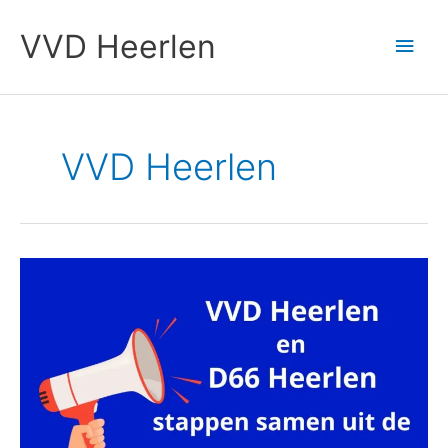
Ga
Hoo
naar
VVD Heerlen
de
inhoud
VVD Heerlen
VVD
Heerlen
en
D66
Heerlen
stappen
samen
uit
de