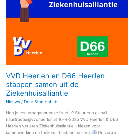
Ziekenhuisalliantie
VVD Heerlen en D66 Heerlen
stappen samen uit de
Ziekenhuisalliantie
Nieuws
/ Door
Stan Habets
Heb je een vraagvoor onze fractie? Stuur een e-mail
naarfractie@vvdheerlen.nl 16-4-2025 VVD Heerlen & D66
Heerlen verlaten Ziekenhuisallantie – kiezen voor
samenwerking en toekomstbestendige zorg.
De zorg in