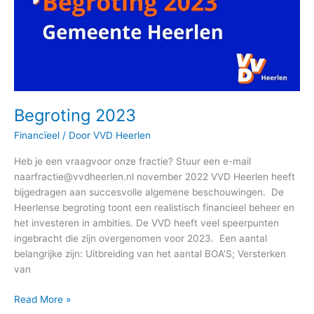
Begroting 2023
Financïeel
/ Door
VVD Heerlen
Heb je een vraagvoor onze fractie? Stuur een e-mail
naarfractie@vvdheerlen.nl november 2022 VVD Heerlen heeft
bijgedragen aan succesvolle algemene beschouwingen. De
Heerlense begroting toont een realistisch financieel beheer en
het investeren in ambities. De VVD heeft veel speerpunten
ingebracht die zijn overgenomen voor 2023. Een aantal
belangrijke zijn: Uitbreiding van het aantal BOA’S; Versterken
van
Read More »