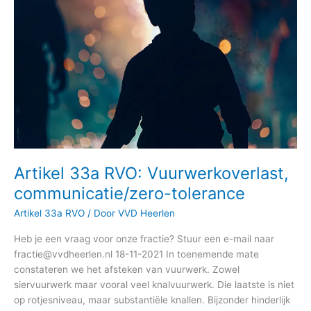
Vuurwerkoverlast,
communicatie/zero-
tolerance
Artikel 33a RVO: Vuurwerkoverlast,
communicatie/zero-tolerance
Artikel 33a RVO
/ Door
VVD Heerlen
Heb je een vraag voor onze fractie? Stuur een e-mail naar
fractie@vvdheerlen.nl 18-11-2021 In toenemende mate
constateren we het afsteken van vuurwerk. Zowel
siervuurwerk maar vooral veel knalvuurwerk. Die laatste is niet
op rotjesniveau, maar substantiële knallen. Bijzonder hinderlijk