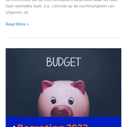
haar wettelijke taak, o.a. controle op de rechtmatigheid van
uitgaven, op
Read More »
Begroting
2023