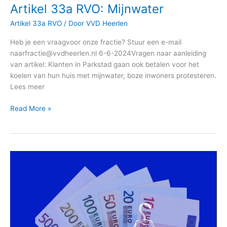
Artikel 33a RVO: Mijnwater
Artikel 33a RVO
/ Door
VVD Heerlen
Heb je een vraagvoor onze fractie? Stuur een e-mail
naarfractie@vvdheerlen.nl 6-6-2024Vragen naar aanleiding
van artikel: Klanten in Parkstad gaan ook betalen voor het
koelen van hun huis met mijnwater, boze inwoners protesteren.
Lees meer
Read More »
Het
haakje
van
de
kledinghanger